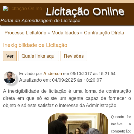
Pular para o conteúdo
Licitação Online
principal
Portal de Aprendizagem de Licitação
Processo Licitatório
»
Modalidades
»
Contratação Direta
Você está aqui
Inexigibilidade de Licitação
Ver
(aba ativa)
Quais links aqui
Revisões
Enviado por
Anderson
em
06/10/2017 às 15:21:54
Atualizado em: 04/09/2025 às 13:20:07
A inexigibilidade de licitação é uma forma de contratação
direta em que só existe um agente capaz de fornecer o
objeto e só este satisfaz o interesse da Administração.
Quando for
inviável a
competição;