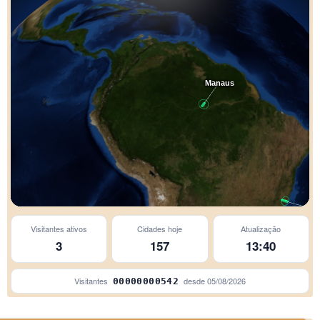
Manaus
Visitantes ativos
Cidades hoje
Atualização
3
157
13:40
Camboriú
Visitantes
desde
05/08/2026
00000000542