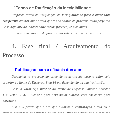
Termo de Ratificação da Inexigibilidade
Preparar Termo de Ratificação da Inexigibilidade para a
autoridade
competente
assinar onde atesta que todos os atos do processo estão perfeitos.
Caso haja dúvida, poderá solicitar um parecer jurídico antes.
Cadastrar movimento do processo no sistema, se tiver, e no protocolo.
4. Fase final / Arquivamento do
Processo
Publicação para a eficácia dos atos
Despachar o processo ao setor de comunicação caso o valor seja
superior ao limite de Dispensa, 8 ou 16 mil dependendo da sua instituição.
Caso o valor seja inferior ao limite de Dispensa, anexar Acórdão
1.336/2006 TCU - Plenário para uma maior clareza. Está em anexo para
download.
A
NLCC
previu que o ato que autoriza a contratação direta ou o
extrato decorrente do contrado deverá ser divulgado e mantido à disposição