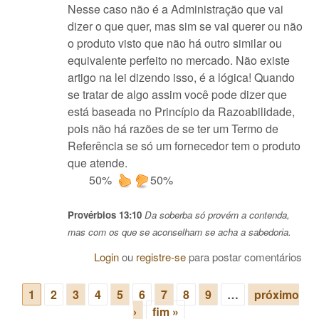
Nesse caso não é a Administração que vai
dizer o que quer, mas sim se vai querer ou não
o produto visto que não há outro similar ou
equivalente perfeito no mercado. Não existe
artigo na lei dizendo isso, é a lógica! Quando
se tratar de algo assim você pode dizer que
está baseada no Princípio da Razoabilidade,
pois não há razões de se ter um Termo de
Referência se só um fornecedor tem o produto
que atende.
50%
50%
Provérbios 13:10
Da soberba só provém a contenda,
mas com os que se aconselham se acha a sabedoria.
Login
ou
registre-se
para postar comentários
1
2
3
4
5
6
7
8
9
…
próximo
Páginas
›
fim »