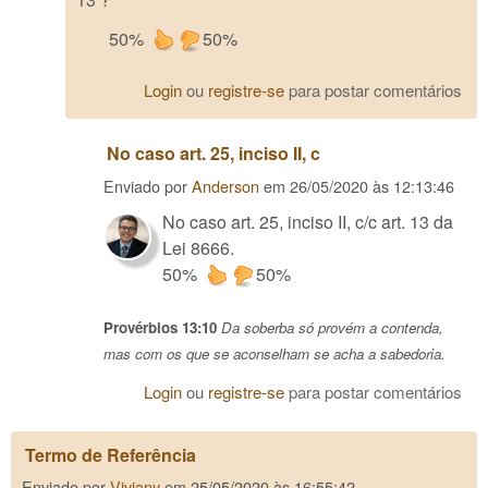
50%
50%
Login
ou
registre-se
para postar comentários
No caso art. 25, inciso II, c
Enviado por
Anderson
em
26/05/2020 às 12:13:46
No caso art. 25, inciso II, c/c art. 13 da
Lei 8666.
50%
50%
Provérbios 13:10
Da soberba só provém a contenda,
mas com os que se aconselham se acha a sabedoria.
Login
ou
registre-se
para postar comentários
Termo de Referência
Enviado por
Viviany
em
25/05/2020 às 16:55:42