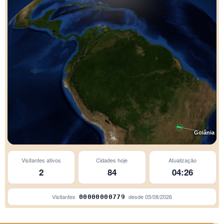
Goiânia
Visitantes ativos
Cidades hoje
Atualização
São Paul
2
84
04:26
Visitantes
desde
05/08/2026
00000000779