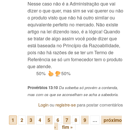
Nesse caso não é a Administração que vai
dizer o que quer, mas sim se vai querer ou não
o produto visto que não há outro similar ou
equivalente perfeito no mercado. Não existe
artigo na lei dizendo isso, é a lógica! Quando
se tratar de algo assim você pode dizer que
está baseada no Princípio da Razoabilidade,
pois não há razões de se ter um Termo de
Referência se só um fornecedor tem o produto
que atende.
50%
50%
Provérbios 13:10
Da soberba só provém a contenda,
mas com os que se aconselham se acha a sabedoria.
Login
ou
registre-se
para postar comentários
1
2
3
4
5
6
7
8
9
…
próximo
Páginas
›
fim »