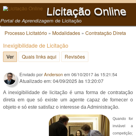
Pular para o conteúdo
Licitação Online
principal
Portal de Aprendizagem de Licitação
Processo Licitatório
»
Modalidades
»
Contratação Direta
Você está aqui
Inexigibilidade de Licitação
Ver
(aba ativa)
Quais links aqui
Revisões
Enviado por
Anderson
em
06/10/2017 às 15:21:54
Atualizado em: 04/09/2025 às 13:20:07
A inexigibilidade de licitação é uma forma de contratação
direta em que só existe um agente capaz de fornecer o
objeto e só este satisfaz o interesse da Administração.
Quando for
inviável a
competição;