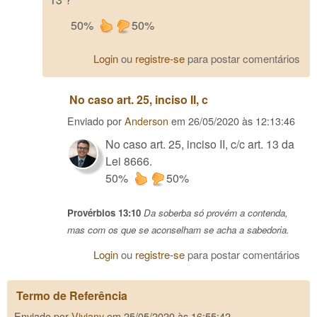
50%
50%
Login
ou
registre-se
para postar comentários
No caso art. 25, inciso II, c
Enviado por
Anderson
em
26/05/2020 às 12:13:46
No caso art. 25, inciso II, c/c art. 13 da
Lei 8666.
50%
50%
Provérbios 13:10
Da soberba só provém a contenda,
mas com os que se aconselham se acha a sabedoria.
Login
ou
registre-se
para postar comentários
Termo de Referência
Enviado por
Viviany
em
25/05/2020 às 16:55:42