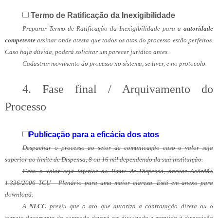
Termo de Ratificação da Inexigibilidade
Preparar Termo de Ratificação da Inexigibilidade para a
autoridade
competente
assinar onde atesta que todos os atos do processo estão perfeitos.
Caso haja dúvida, poderá solicitar um parecer jurídico antes.
Cadastrar movimento do processo no sistema, se tiver, e no protocolo.
4. Fase final / Arquivamento do
Processo
Publicação para a eficácia dos atos
Despachar o processo ao setor de comunicação caso o valor seja
superior ao limite de Dispensa, 8 ou 16 mil dependendo da sua instituição.
Caso o valor seja inferior ao limite de Dispensa, anexar Acórdão
1.336/2006 TCU - Plenário para uma maior clareza. Está em anexo para
download.
A
NLCC
previu que o ato que autoriza a contratação direta ou o
extrato decorrente do contrado deverá ser divulgado e mantido à disposição